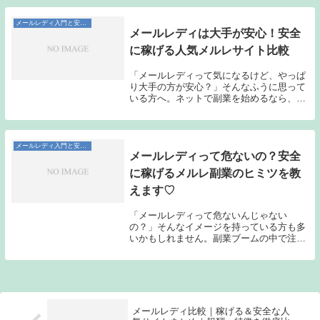
じゃないの？」と疑うのは当然です。実
際、ほとんど...
メールレディ入門と安全な始め方
メールレディは大手が安心！安全
に稼げる人気メルレサイト比較
「メールレディって気になるけど、やっぱ
り大手の方が安心？」そんなふうに思って
いる方へ。ネットで副業を始めるなら、安
心・安全が第一ですよね。特に顔出し不要
で働けるメールレディは、誰でも手軽に始
められる分、「本当に安全なサイトな
の？」と不安に思...
メールレディ入門と安全な始め方
メールレディって危ないの？安全
に稼げるメルレ副業のヒミツを教
えます♡
「メールレディって危ないんじゃない
の？」そんなイメージを持っている方も多
いかもしれません。副業ブームの中で注目
される一方、ネットで見かける噂や不安な
声に戸惑っている方も多いのではないでし
ょうか？でも実は、メールレディはきちん
と運営されたサイ...
メールレディ比較｜稼げる＆安全な人