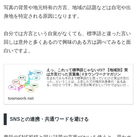
写真の背景や地元特有の方言、地域の話題などは自宅や出
身地を特定される原因になります。
自分では方言という自覚がなくても、標準語と違った言い
回しは意外と多くあるので興味のある方は調べてみると面
白いですよ。
えっ、これって標準語じゃないの!? 【地域別】実
は方言だった言葉集│#タウンワークマガジン
生まれてから今日まで標準語だと思っていたけど実は方言だ
った…ということは、上京したての地方出身者の「あるあ
る」のひとつです。別に方言が恥ずかしいワケではないけれ
ど、うっかり聞かれてしまうと、なぜか動揺＆テンパってし
まう…。そこで編集部が独自...
townwork.net
SNSとの連携・共通ワードを避ける