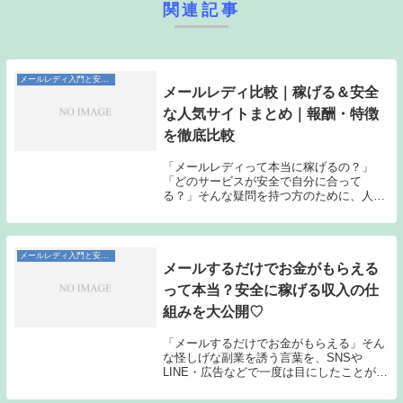
関連記事
メールレディ入門と安全な始め方
メールレディ比較｜稼げる＆安全
な人気サイトまとめ｜報酬・特徴
を徹底比較
「メールレディって本当に稼げるの？」
「どのサービスが安全で自分に合って
る？」そんな疑問を持つ方のために、人気
のメールレディサイトをライブチャット型
とアプリ型に分けて、報酬・特徴・安全性
をわかりやすく比較します。この記事で分
かること メールレ...
メールレディ入門と安全な始め方
メールするだけでお金がもらえる
って本当？安全に稼げる収入の仕
組みを大公開♡
「メールするだけでお金がもらえる」そん
な怪しげな副業を誘う言葉を、SNSや
LINE・広告などで一度は目にしたことがあ
る方も多いのではないでしょうか？「本当
にそんな副業があるの？」「怪しい話なん